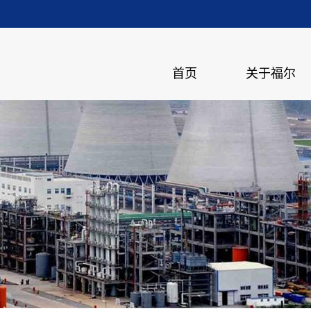
首页
关于福尔
公司简介
实拍车间
生产设备
售后服务
资质荣誉
企业文化