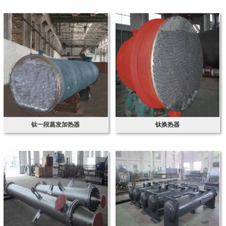
钛一段蒸发加热器
钛换热器